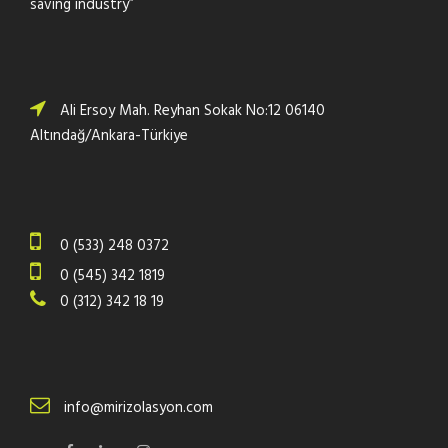
saving industry”
Ali Ersoy Mah. Reyhan Sokak No:12 06140
Altındağ/Ankara-Türkiye
0 (533) 248 0372
0 (545) 342 1819
0 (312) 342 18 19
info@mirizolasyon.com